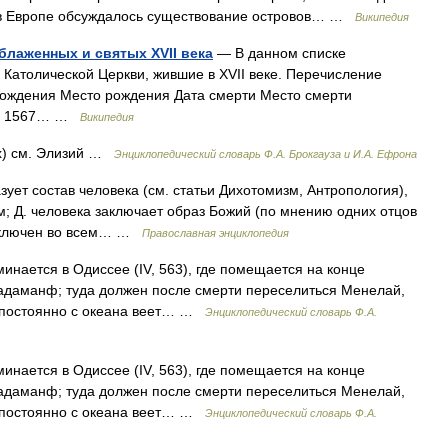
 в Европе обсуждалось существование островов… …
Википедия
блаженных и святых XVII века
— В данном списке
Католической Церкви, жившие в XVII веке. Перечисление
рождения Место рождения Дата смерти Место смерти
ne) 1567… …
Википедия
х) см. Элизий …
Энциклопедический словарь Ф.А. Брокгауза и И.А. Ефрона
зует состав человека (см. статьи Дихотомизм, Антропология),
; Д. человека заключает образ Божий (по мнению одних отцов
заключен во всем… …
Православная энциклопедия
инается в Одиссее (IV, 563), где помещается на конце
Радаманф; туда должен после смерти переселиться Менелай,
но постоянно с океана веет… …
Энциклопедический словарь Ф.А.
инается в Одиссее (IV, 563), где помещается на конце
Радаманф; туда должен после смерти переселиться Менелай,
но постоянно с океана веет… …
Энциклопедический словарь Ф.А.