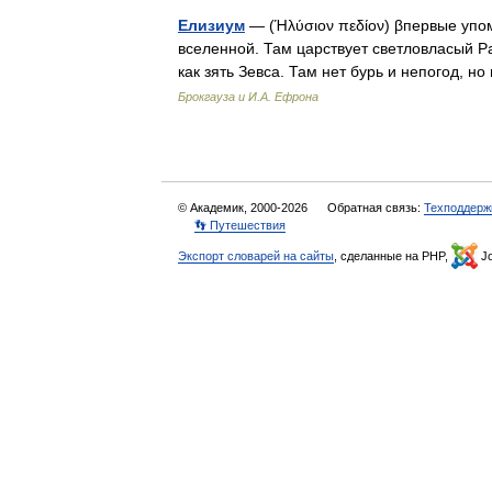
Елизиум
— (Ήλύσιον πεδίον) βпервые упом
вселенной. Там царствует светловласый 
как зять Зевса. Там нет бурь и непогод, 
Брокгауза и И.А. Ефрона
© Академик, 2000-2026
Обратная связь:
Техподдерж
👣 Путешествия
Экспорт словарей на сайты
, сделанные на PHP,
Jo