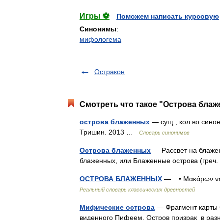
Игры ⚽
Поможем написать курсовую
Синонимы
:
мифологема
Остракон
Смотреть что такое "Острова блаж
острова блаженных
— сущ., кол во синон
Тришин. 2013 …
Словарь синонимов
Острова блаженных
— Рассвет на блажен
блаженных, или Блаженные острова (греч
ОСТРОВА БЛАЖЕННЫХ
— • Μακάρων νη̃
Реальный словарь классических древностей
Мифические острова
— Фрагмент карты C
виденного Пифеем. Остров призрак в разн