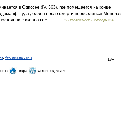
инается в Одиссее (IV, 563), где помещается на конце
Радаманф; туда должен после смерти переселиться Менелай,
но постоянно с океана веет… …
Энциклопедический словарь Ф.А.
ка
,
Реклама на сайте
18+
omla,
Drupal,
WordPress, MODx.