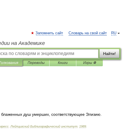
Запомнить сайт
Словарь на свой сайт
RU
едии на Академике
Найти!
Толкования
Переводы
Книги
Игры ⚽
блаженных
душ
умерших
,
соответствующее
Элизию
.
гресс
.
Лейпцигский
Библиографический
институт
.
1989
.