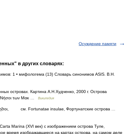
Осуждение памяти
енных" в других словарях:
имов: 1 • мифологема (13) Словарь синонимов ASIS. В.Н.
ных островах. Картина А.Н.Худченко, 2000 г. Острова
. Νήσοι των Μακ …
Википедия
σοι, см. Fortunatae insulae, Фортунатские острова …
arta Marina (XVI век) с изображением острова Туле,
ое время изображавшиеся на картах острова, на самом деле