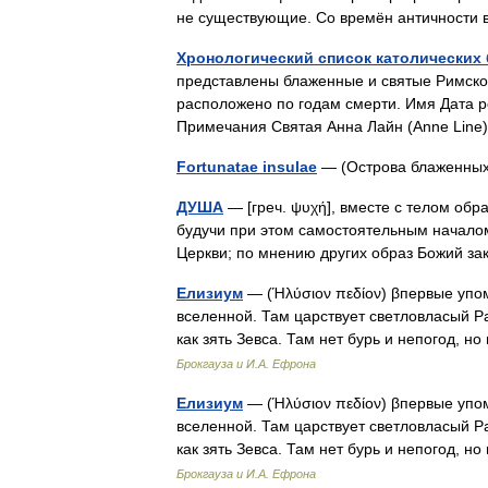
не существующие. Со времён античности
Хронологический список католических 
представлены блаженные и святые Римско 
расположено по годам смерти. Имя Дата 
Примечания Святая Анна Лайн (Anne Li
Fortunatae insulae
— (Острова блаженны
ДУША
— [греч. ψυχή], вместе с телом обра
будучи при этом самостоятельным началом
Церкви; по мнению других образ Божий 
Елизиум
— (Ήλύσιον πεδίον) βпервые упом
вселенной. Там царствует светловласый 
как зять Зевса. Там нет бурь и непогод, 
Брокгауза и И.А. Ефрона
Елизиум
— (Ήλύσιον πεδίον) βпервые упом
вселенной. Там царствует светловласый 
как зять Зевса. Там нет бурь и непогод, 
Брокгауза и И.А. Ефрона