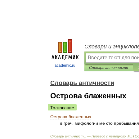
Словари и энциклоп
academic.ru
Словарь античности
Словарь античности
Острова блаженных
Толкование
Острова
блаженных
в
греч
.
мифологии
ме
сто
пребывания
Словарь
античности
. —
Перевод
с
немецкого
.
М
.
:
Про